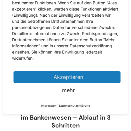
bestimmter Funktionen. Wenn Sie auf den Button "Alles
akzeptieren" klicken, werden diese Funktionen aktiviert
✅
Effizienz
: Optimierte Entsorgungsprozesse sparen Zeit
(Einwilligung). Nach der Einwilligung verarbeiten wir
und reduzieren Kosten.​
und die betroffenen Drittunternehmen Ihre
personenbezogenen Daten für verschiedene Zwecke.
✅
Nachhaltigkeit
: Fachgerechte Entsorgung minimiert
Detaillierte Informationen zu Zweck, Rechtsgrundlagen,
Umweltbelastungen.​
Drittunternehmen können Sie unter dem Button "Mehr
✅
Flexibilität
: Anpassungsfähige Lösungen, die sich
Informationen" und in unserer Datenschutzerklärung
Ihrem spezifischen Bedarf anpassen.​
einsehen. Sie können Ihre Einwilligung jederzeit
widerrufen.
✅
Alles aus einer Hand
: Ein zentraler Ansprechpartner
für sämtliche Entsorgungsfragen.​
Akzeptieren
Wir analysieren Ihren individuellen Bedarf, entwickeln ein
Konzept und gewährleisten eine reibungslose Umsetzung
mehr
– unkompliziert und zuverlässig.
Impressum
|
Datenschutzerklärung
So funktioniert die Aktenvernichtung
im Bankenwesen – Ablauf in 3
Schritten