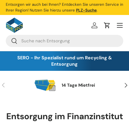
Entsorgen wir auch bei Ihnen? Entdecken Sie unseren Service in
Ihrer Region! Nutzen Sie hierzu unsere
PLZ-Suche
.
Direkt zum Inhalt
Menü
Einloggen
Einkaufsw
Suchen
Suchen
SERO - Ihr Spezialist rund um Recycling &
Entsorgung
Vorherige
Nä
14 Tage Mietfrei
Entsorgung im Finanzinstitut